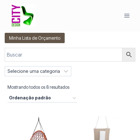
Pular
para
o
Conteúdo
Minha Lista de Orçamento
S
e
l
Mostrando todos os 8 resultados
e
c
i
o
n
e
u