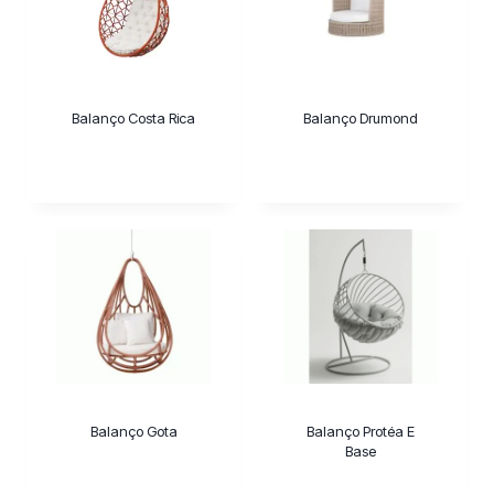
m
a
c
a
Balanço Costa Rica
Balanço Drumond
t
e
g
o
r
i
a
Balanço Gota
Balanço Protéa E
Base