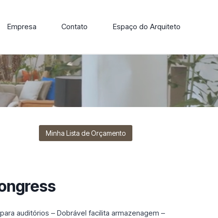
Empresa
Contato
Espaço do Arquiteto
ore nossa linha de cadeiras, poltronas, sofás e mesas de
Minha Lista de Orçamento
Congress
 para auditórios – Dobrável facilita armazenagem –