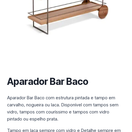
m
a
c
a
t
e
g
o
r
i
a
Aparador Bar Baco
Aparador Bar Baco com estrutura pintada e tampo em
carvalho, nogueira ou laca. Disponível com tampos sem
vidro, tampos com couríssimo e tampos com vidro
pintado ou espelho prata.
Tampo em laca sempre com vidro e Detalhe sempre em