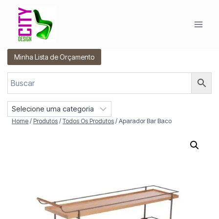
Pular
para
o
Conteúdo
Minha Lista de Orçamento
S
e
Home
/
Produtos
/
Todos Os Produtos
/
Aparador Bar Baco
l
e
c
i
o
n
e
u