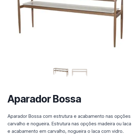
m
a
c
a
t
e
g
o
r
i
a
Aparador Bossa
Aparador Bossa com estrutura e acabamento nas opções
carvalho e nogueira. Estrutura nas opções madeira ou laca
e acabamento em carvalho, nogueira o laca com vidro.