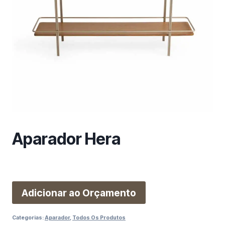
m
a
c
a
t
e
g
o
r
i
a
Aparador Hera
Adicionar ao Orçamento
Categorias:
Aparador
,
Todos Os Produtos