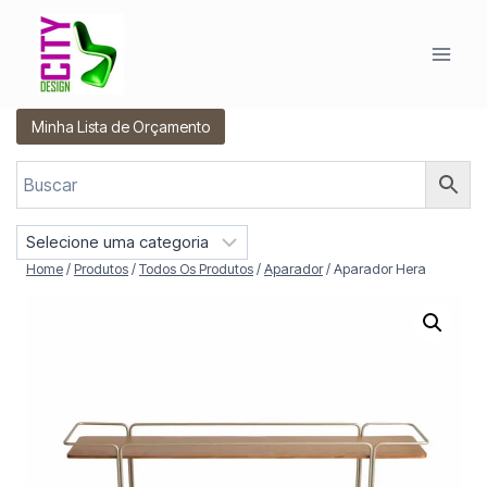
Pular
para
o
Conteúdo
Minha Lista de Orçamento
S
e
Home
/
Produtos
/
Todos Os Produtos
/
Aparador
/
Aparador Hera
l
e
c
i
o
n
e
u