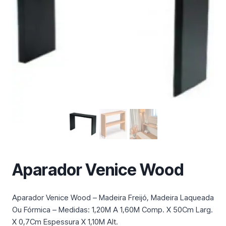
m
a
c
a
t
e
g
o
r
i
a
Aparador Venice Wood
Aparador Venice Wood – Madeira Freijó, Madeira Laqueada
Ou Fórmica – Medidas: 1,20M A 1,60M Comp. X 50Cm Larg.
X 0,7Cm Espessura X 1,10M Alt.