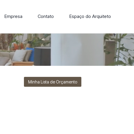
Empresa
Contato
Espaço do Arquiteto
ore nossa linha de cadeiras, poltronas, sofás e mesas de
Minha Lista de Orçamento