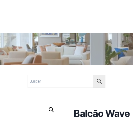
 corporativos com elegância, funcionalidade e personalidade. Expl
design.
Balcão Wave