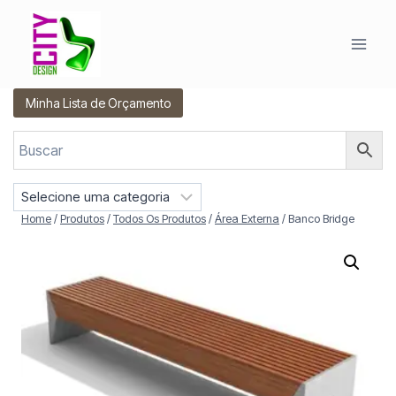
Pular
para
o
Conteúdo
Minha Lista de Orçamento
S
e
Home
/
Produtos
/
Todos Os Produtos
/
Área Externa
/
Banco Bridge
l
e
c
i
o
n
e
u