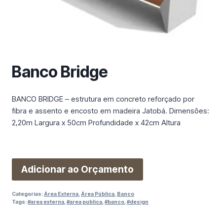
m
a
c
a
t
e
Banco Bridge
g
o
BANCO BRIDGE – estrutura em concreto reforçado por
r
fibra e assento e encosto em madeira Jatobá. Dimensões:
i
2,20m Largura x 50cm Profundidade x 42cm Altura
a
Adicionar ao Orçamento
Categorias:
Área Externa
,
Área Pública
,
Banco
Tags:
#area externa
,
#area publica
,
#banco
,
#design