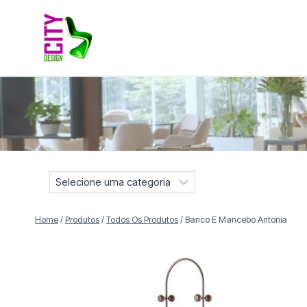
Pular
para
o
Conteúdo
Móveis selecionados para compor projetos residenciais e
S
e
l
Home
/
Produtos
/
Todos Os Produtos
/
Banco E Mancebo Antonia
e
c
i
o
n