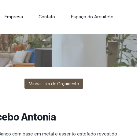
Empresa
Contato
Espaço do Arquiteto
ore nossa linha de cadeiras, poltronas, sofás e mesas de
Minha Lista de Orçamento
cebo Antonia
Banco com base em metal e assento estofado revestido