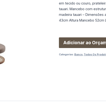
em tecido ou couro, prateleir
tauari. Mancebo com estrutu
madeira tauari – Dimensões 
43cm Altura Mancebo 52cm La
Adicionar ao Orça
Categorias:
Banco
,
Todos Os Produt