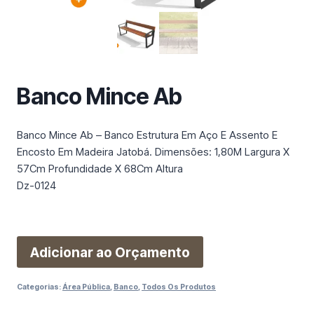
m
a
c
a
t
Banco Mince Ab
e
g
o
Banco Mince Ab – Banco Estrutura Em Aço E Assento E
r
Encosto Em Madeira Jatobá. Dimensões: 1,80M Largura X
i
57Cm Profundidade X 68Cm Altura
a
Dz-0124
Adicionar ao Orçamento
Categorias:
Área Pública
,
Banco
,
Todos Os Produtos