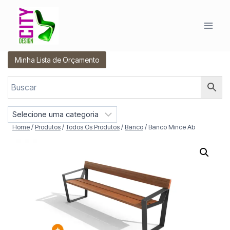
Pular
para
o
Conteúdo
Minha Lista de Orçamento
S
e
Home
/
Produtos
/
Todos Os Produtos
/
Banco
/
Banco Mince Ab
l
e
c
i
o
n
e
u