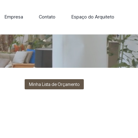
Empresa
Contato
Espaço do Arquiteto
ore nossa linha de cadeiras, poltronas, sofás e mesas de
Minha Lista de Orçamento