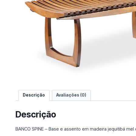
e
u
m
a
c
a
t
e
g
o
r
i
a
Descrição
Avaliações (0)
Descrição
BANCO SPINE – Base e assento em madeira jequitibá mel o