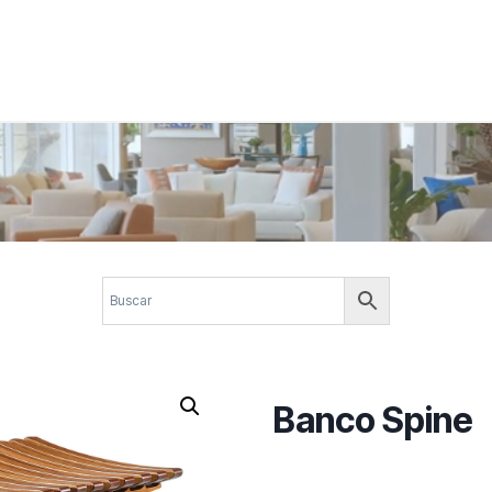
 corporativos com elegância, funcionalidade e personalidade. Expl
design.
Banco Spine