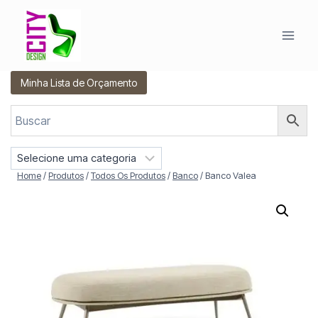
Pular
para
o
Conteúdo
Minha Lista de Orçamento
S
e
Home
/
Produtos
/
Todos Os Produtos
/
Banco
/
Banco Valea
l
e
c
i
o
n
e
u