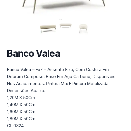
m
a
c
a
t
e
g
Banco Valea
o
r
i
Banco Valea – Fx7 – Assento Fixo, Com Costura Em
a
Debrum Compose. Base Em Aço Carbono, Disponíveis
Nos Acabamentos: Pintura Mtx E Pintura Metalizada.
Dimensões Abaixo:
1,20M X 50Cm
1,40M X 50Cm
1,60M X 50Cm
1,80M X 50Cm
Ct-0324