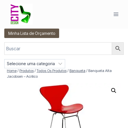
Pular
para
o
Conteúdo
Minha Lista de Orçamento
S
e
Home
/
Produtos
/
Todos Os Produtos
/
Banqueta
/
Banqueta Alta
l
Jacobsen – Acrilico
e
c
i
o
n
e
u