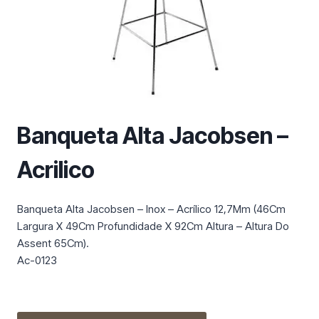
m
a
c
a
t
e
g
o
Banqueta Alta Jacobsen –
r
i
Acrilico
a
Banqueta Alta Jacobsen – Inox – Acrílico 12,7Mm (46Cm
Largura X 49Cm Profundidade X 92Cm Altura – Altura Do
Assent 65Cm).
Ac-0123