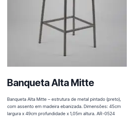
m
a
c
a
t
e
g
o
r
i
a
Banqueta Alta Mitte
Banqueta Alta Mitte – estrutura de metal pintado (preto),
com assento em madeira ebanizada. Dimensões: 45cm
largura x 49cm profundidade x 1,05m altura. AR-0524