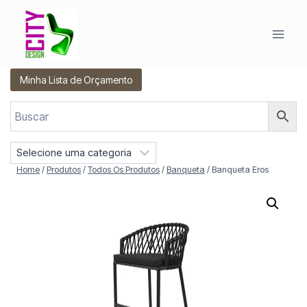
Pular
para
o
Conteúdo
Minha Lista de Orçamento
S
e
Home
/
Produtos
/
Todos Os Produtos
/
Banqueta
/
Banqueta Eros
l
e
c
i
o
n
e
u