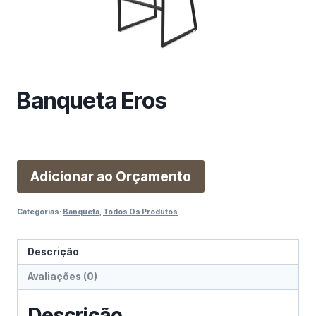
m
a
c
a
t
e
Banqueta Eros
g
o
r
i
Adicionar ao Orçamento
a
Categorias:
Banqueta
,
Todos Os Produtos
Descrição
Avaliações (0)
Descrição