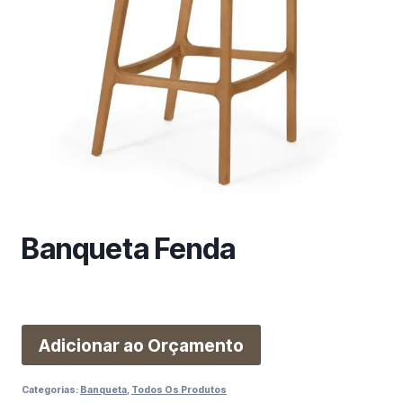
m
a
c
a
t
e
g
o
r
i
a
Banqueta Fenda
Adicionar ao Orçamento
Categorias:
Banqueta
,
Todos Os Produtos