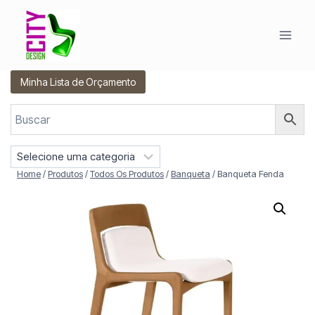
Pular
para
o
Conteúdo
Minha Lista de Orçamento
S
e
Home
/
Produtos
/
Todos Os Produtos
/
Banqueta
/
Banqueta Fenda
l
e
c
i
o
n
e
u