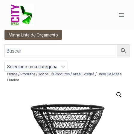
Pular
para
o
Conteúdo
Minha Lista de Orçamento
S
e
Home
/
Produtos
/
Todos Os Produtos
/
Área Externa
/
Base De Mesa
l
Huelva
e
c
i
o
n
e
u