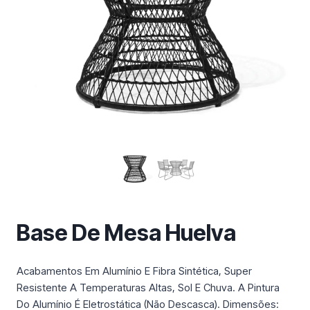
m
a
c
a
t
e
g
o
r
i
a
Base De Mesa Huelva
Acabamentos Em Alumínio E Fibra Sintética, Super
Resistente A Temperaturas Altas, Sol E Chuva. A Pintura
Do Alumínio É Eletrostática (Não Descasca). Dimensões: