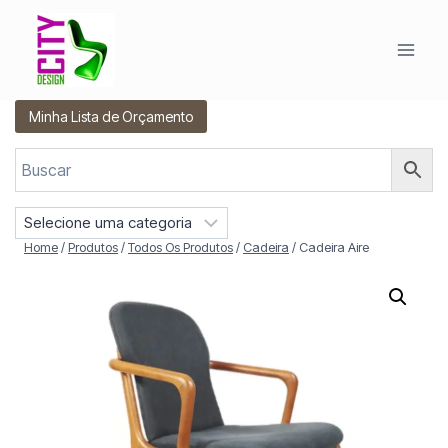
Pular
para
o
Conteúdo
Minha Lista de Orçamento
S
e
Home
/
Produtos
/
Todos Os Produtos
/
Cadeira
/
Cadeira Aire
l
e
c
i
o
n
e
u