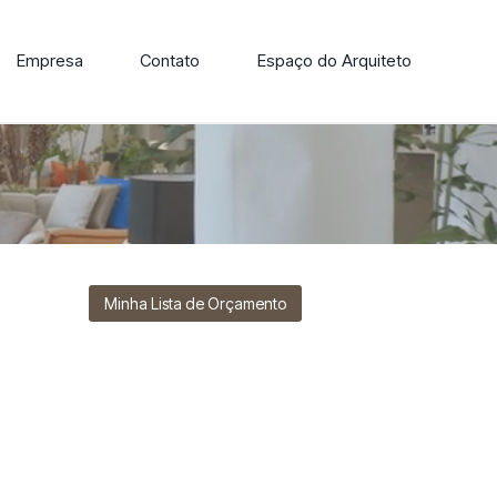
Empresa
Contato
Espaço do Arquiteto
ore nossa linha de cadeiras, poltronas, sofás e mesas de
Minha Lista de Orçamento