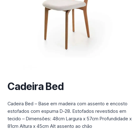
m
a
c
a
t
e
g
o
r
i
a
Cadeira Bed
Cadeira Bed – Base em madeira com assento e encosto
estofados com espuma D-28. Estofados revestidos em
tecido – Dimensões: 48cm Largura x 57cm Profundidade x
81cm Altura x 45cm Alt assento ao chão