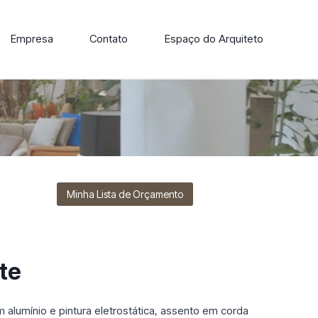
Empresa
Contato
Espaço do Arquiteto
ore nossa linha de cadeiras, poltronas, sofás e mesas de
Minha Lista de Orçamento
te
m alumínio e pintura eletrostática, assento em corda