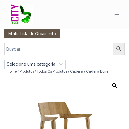
Pular
para
o
Conteúdo
Minha Lista de Orçamento
S
e
Home
/
Produtos
/
Todos Os Produtos
/
Cadeira
/
Cadeira Bone
l
e
c
i
o
n
e
u