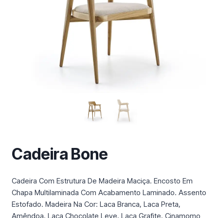
m
a
c
a
t
e
g
o
r
i
a
Cadeira Bone
Cadeira Com Estrutura De Madeira Maciça. Encosto Em
Chapa Multilaminada Com Acabamento Laminado. Assento
Estofado. Madeira Na Cor: Laca Branca, Laca Preta,
Amêndoa, Laca Chocolate Leve, Laca Grafite, Cinamomo