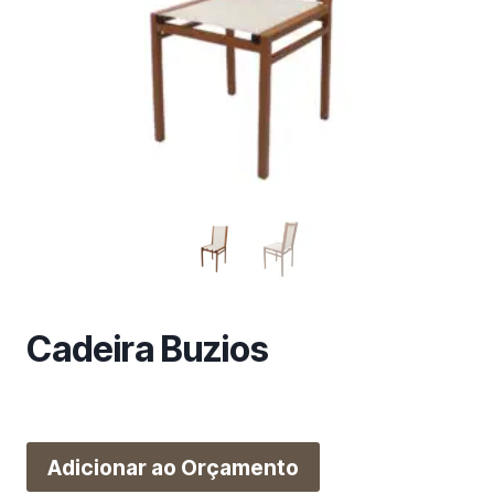
m
a
c
a
t
e
g
o
r
i
a
Cadeira Buzios
Adicionar ao Orçamento