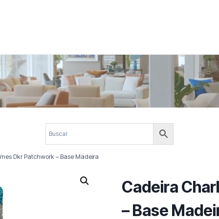
 corporativos com elegância, funcionalidade e personalidade. Expl
design.
ames Dkr Patchwork – Base Madeira
Cadeira Char
– Base Madei