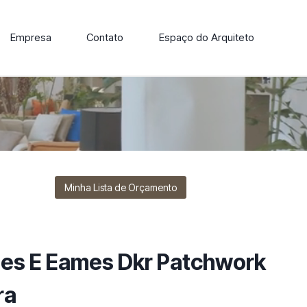
Empresa
Contato
Espaço do Arquiteto
ore nossa linha de cadeiras, poltronas, sofás e mesas de
Minha Lista de Orçamento
les E Eames Dkr Patchwork
ra