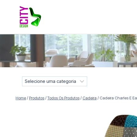
Pular
para
o
Conteúdo
Móveis selecionados para compor projetos residenciais e
S
e
l
Home
/
Produtos
/
Todos Os Produtos
/
Cadeira
/
Cadeira Charles E E
e
c
i
o
n