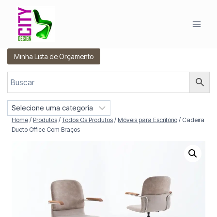
Pular
para
o
Conteúdo
Minha Lista de Orçamento
S
e
Home
/
Produtos
/
Todos Os Produtos
/
Móveis para Escritório
/
Cadeira
l
Dueto Office Com Braços
e
c
i
o
n
e
u