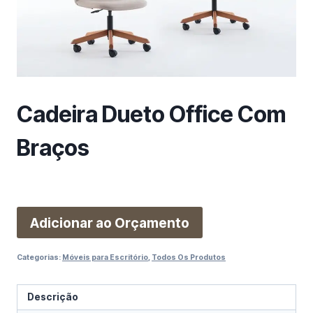
m
a
c
a
t
e
Cadeira Dueto Office Com
g
o
Braços
r
i
a
Adicionar ao Orçamento
Categorias:
Móveis para Escritório
,
Todos Os Produtos
Descrição