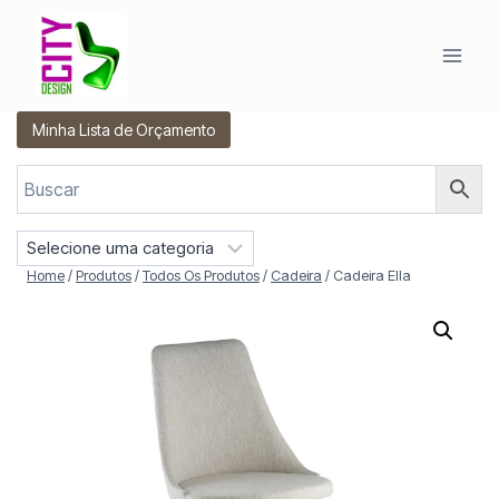
Pular
para
o
Conteúdo
Minha Lista de Orçamento
S
e
Home
/
Produtos
/
Todos Os Produtos
/
Cadeira
/
Cadeira Ella
l
e
c
i
o
n
e
u