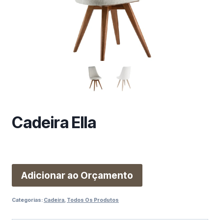
m
a
c
a
t
e
g
o
r
i
Cadeira Ella
a
Adicionar ao Orçamento
Categorias:
Cadeira
,
Todos Os Produtos