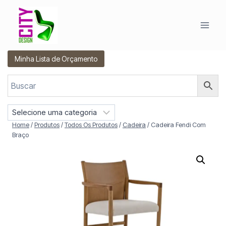
Pular
para
o
Conteúdo
Minha Lista de Orçamento
S
e
Home
/
Produtos
/
Todos Os Produtos
/
Cadeira
/
Cadeira Fendi Com
l
Braço
e
c
i
o
n
e
u