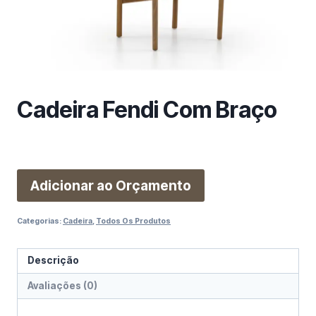
m
a
c
a
t
e
Cadeira Fendi Com Braço
g
o
r
i
a
Adicionar ao Orçamento
Categorias:
Cadeira
,
Todos Os Produtos
Descrição
Avaliações (0)