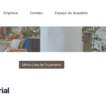
Empresa
Contato
Espaço do Arquiteto
ore nossa linha de cadeiras, poltronas, sofás e mesas de
Minha Lista de Orçamento
ial