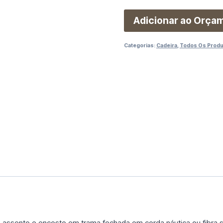
Adicionar ao Orça
Categorias:
Cadeira
,
Todos Os Prod
 assento e encosto em trama fechada em corda náutica ou fibra si