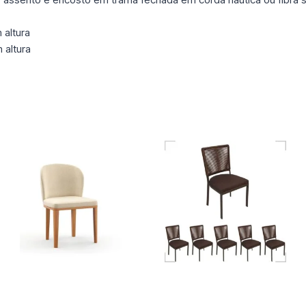
 altura
 altura