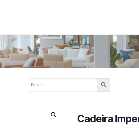
 corporativos com elegância, funcionalidade e personalidade. Expl
design.
Cadeira Imper