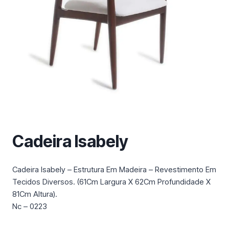
m
a
c
a
t
e
g
o
r
i
a
Cadeira Isabely
Cadeira Isabely – Estrutura Em Madeira – Revestimento Em
Tecidos Diversos. (61Cm Largura X 62Cm Profundidade X
81Cm Altura).
Nc – 0223