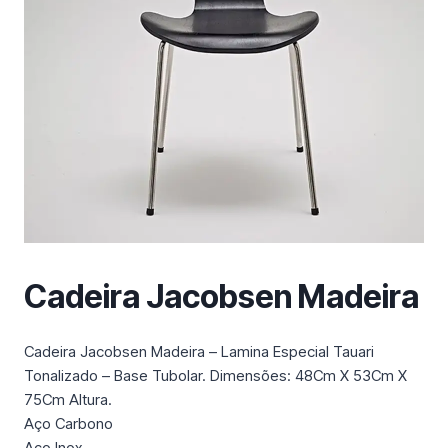
m
a
c
a
t
e
g
o
r
i
a
Cadeira Jacobsen Madeira
Cadeira Jacobsen Madeira – Lamina Especial Tauari
Tonalizado – Base Tubolar. Dimensões: 48Cm X 53Cm X
75Cm Altura.
Aço Carbono
Aço Inox