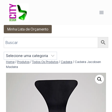
Pular
para
o
Conteúdo
Minha Lista de Orçamento
S
e
Home
/
Produtos
/
Todos Os Produtos
/
Cadeira
/
Cadeira Jacobsen
l
Madeira
e
c
i
o
n
e
u