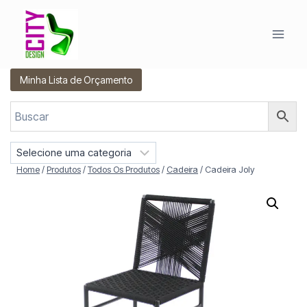
Pular
para
o
Conteúdo
Minha Lista de Orçamento
S
e
Home
/
Produtos
/
Todos Os Produtos
/
Cadeira
/
Cadeira Joly
l
e
c
i
o
n
e
u