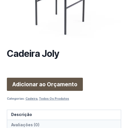
m
a
c
a
t
e
g
o
Cadeira Joly
r
i
a
Adicionar ao Orçamento
Categorias:
Cadeira
,
Todos Os Produtos
Descrição
Avaliações (0)