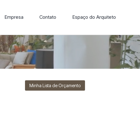
Empresa
Contato
Espaço do Arquiteto
ore nossa linha de cadeiras, poltronas, sofás e mesas de
Minha Lista de Orçamento