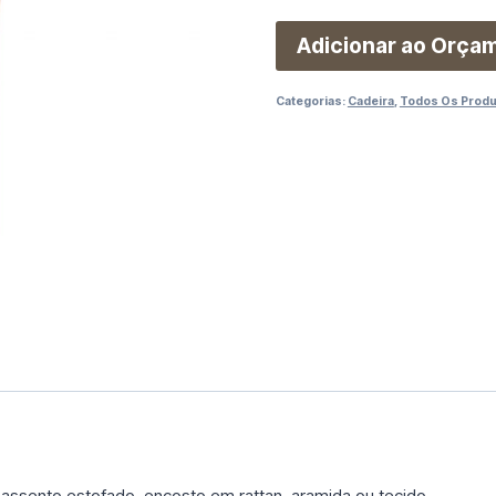
Adicionar ao Orça
Categorias:
Cadeira
,
Todos Os Prod
assento estofado, encosto em rattan, aramida ou tecido.