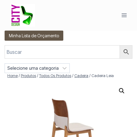
Pular
para
o
Conteúdo
Minha Lista de Orçamento
S
e
Home
/
Produtos
/
Todos Os Produtos
/
Cadeira
/
Cadeira Leia
l
e
c
i
o
n
e
u