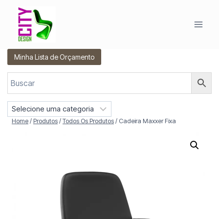
Pular
para
o
Conteúdo
Minha Lista de Orçamento
S
e
Home
/
Produtos
/
Todos Os Produtos
/
Cadeira Maxxer Fixa
l
e
c
i
o
n
e
u