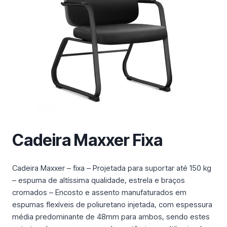
m
a
c
a
t
e
g
o
r
i
a
Cadeira Maxxer Fixa
Cadeira Maxxer – fixa – Projetada para suportar até 150 kg
– espuma de altíssima qualidade, estrela e braços
cromados – Encosto e assento manufaturados em
espumas flexíveis de poliuretano injetada, com espessura
média predominante de 48mm para ambos, sendo estes