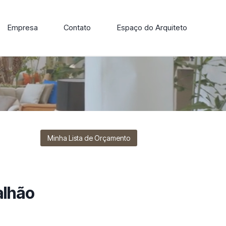
Empresa
Contato
Espaço do Arquiteto
ore nossa linha de cadeiras, poltronas, sofás e mesas de
Minha Lista de Orçamento
alhão