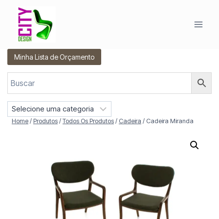
Pular
para
o
Conteúdo
Minha Lista de Orçamento
S
e
Home
/
Produtos
/
Todos Os Produtos
/
Cadeira
/
Cadeira Miranda
l
e
c
i
o
n
e
u