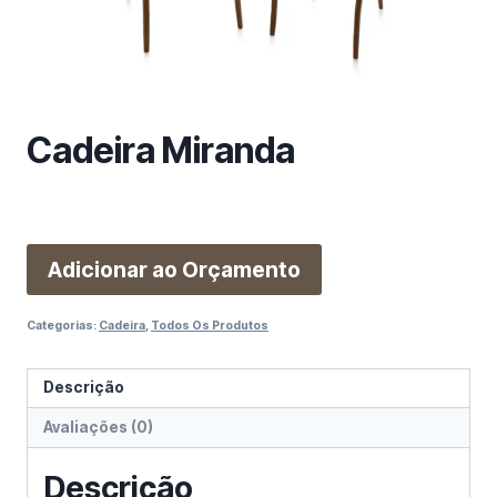
m
a
c
a
t
Cadeira Miranda
e
g
o
r
i
Adicionar ao Orçamento
a
Categorias:
Cadeira
,
Todos Os Produtos
Descrição
Avaliações (0)
Descrição