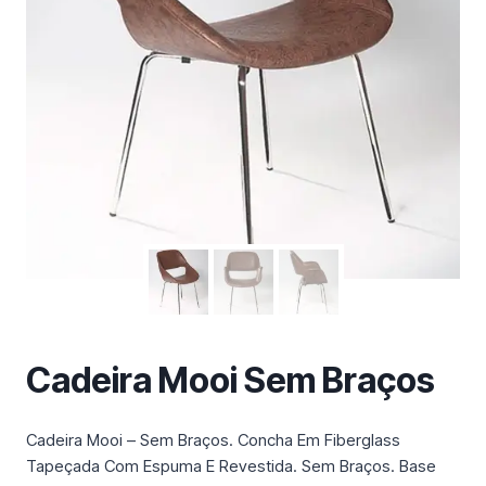
m
a
c
a
t
e
g
o
r
i
a
Cadeira Mooi Sem Braços
Cadeira Mooi – Sem Braços. Concha Em Fiberglass
Tapeçada Com Espuma E Revestida. Sem Braços. Base