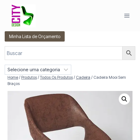
Pular
para
o
Conteúdo
Minha Lista de Orçamento
S
e
Home
/
Produtos
/
Todos Os Produtos
/
Cadeira
/
Cadeira Mooi Sem
l
Braços
e
c
i
o
n
e
u