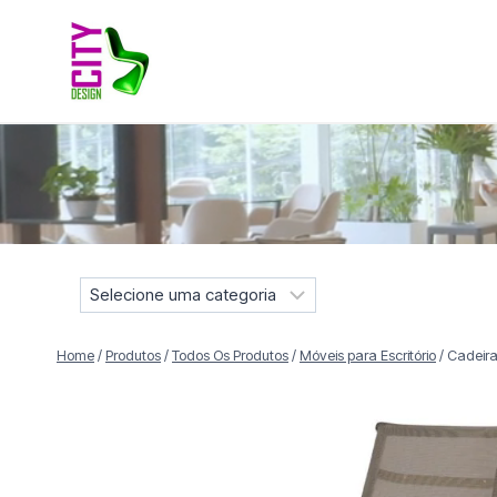
Pular
para
o
Conteúdo
Móveis selecionados para compor projetos residenciais e
S
e
l
Home
/
Produtos
/
Todos Os Produtos
/
Móveis para Escritório
/
Cadeira
e
c
i
o
n