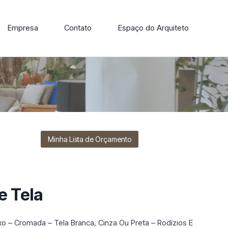
Empresa
Contato
Espaço do Arquiteto
ore nossa linha de cadeiras, poltronas, sofás e mesas de
Minha Lista de Orçamento
e Tela
ixo – Cromada – Tela Branca, Cinza Ou Preta – Rodízios E