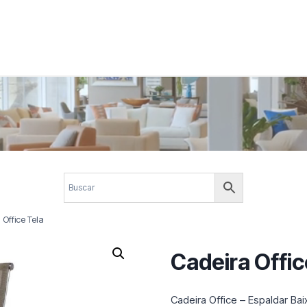
 corporativos com elegância, funcionalidade e personalidade. Expl
design.
 Office Tela
Cadeira Offic
Cadeira Office – Espaldar Ba