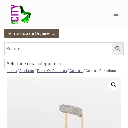
Pular
para
o
Conteúdo
Minha Lista de Orçamento
S
e
Home
/
Produtos
/
Todos Os Produtos
/
Cadeira
/
Cadeira Pantalona
l
e
c
i
o
n
e
u