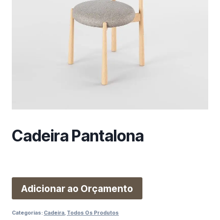
m
a
c
a
t
e
g
o
r
i
a
Cadeira Pantalona
Adicionar ao Orçamento
Categorias:
Cadeira
,
Todos Os Produtos