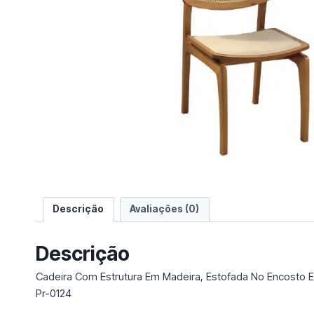
e
u
m
a
c
a
t
e
g
o
r
i
a
Descrição
Avaliações (0)
Descrição
Cadeira Com Estrutura Em Madeira, Estofada No Encosto 
Pr-0124