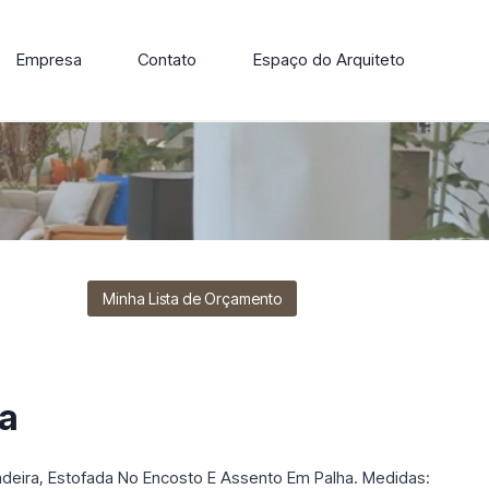
Empresa
Contato
Espaço do Arquiteto
ore nossa linha de cadeiras, poltronas, sofás e mesas de
Minha Lista de Orçamento
la
deira, Estofada No Encosto E Assento Em Palha. Medidas: