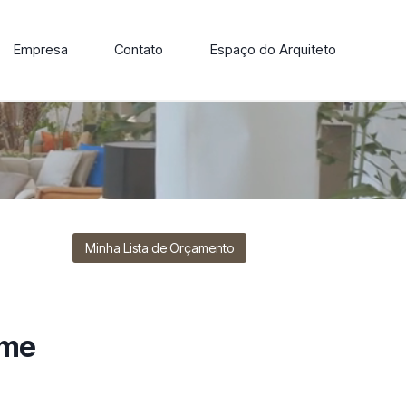
Empresa
Contato
Espaço do Arquiteto
ore nossa linha de cadeiras, poltronas, sofás e mesas de
Minha Lista de Orçamento
ime