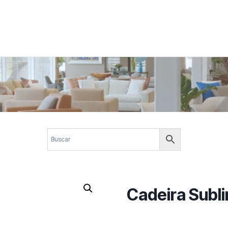
 corporativos com elegância, funcionalidade e personalidade. Expl
design.
Cadeira Subl