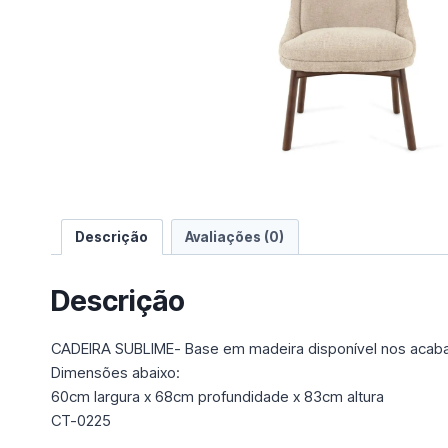
e
u
m
a
c
a
t
e
g
o
Descrição
Avaliações (0)
r
i
a
Descrição
CADEIRA SUBLIME- Base em madeira disponível nos acabam
Dimensões abaixo:
60cm largura x 68cm profundidade x 83cm altura
CT-0225