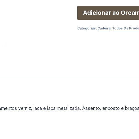
Adicionar ao Orça
Categorias:
Cadeira
,
Todos Os Prod
entos verniz, laca e laca metalizada. Assento, encosto e braço