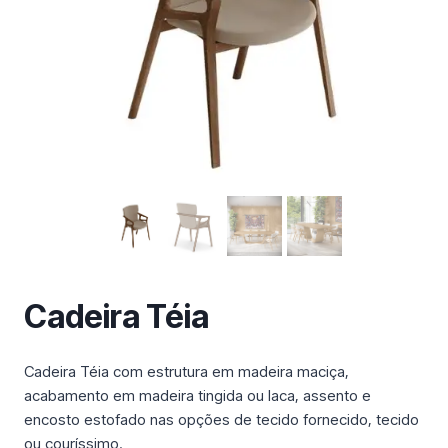
m
a
c
a
t
e
g
o
r
i
a
Cadeira Téia
Cadeira Téia com estrutura em madeira maciça,
acabamento em madeira tingida ou laca, assento e
encosto estofado nas opções de tecido fornecido, tecido
ou couríssimo.