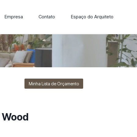
Empresa
Contato
Espaço do Arquiteto
ore nossa linha de cadeiras, poltronas, sofás e mesas de
Minha Lista de Orçamento
o Wood