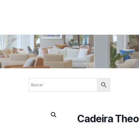
 corporativos com elegância, funcionalidade e personalidade. Expl
design.
Cadeira The