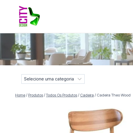
Pular
para
o
Conteúdo
Móveis selecionados para compor projetos residenciais e
S
e
l
Home
/
Produtos
/
Todos Os Produtos
/
Cadeira
/
Cadeira Theo Wood
e
c
i
o
n