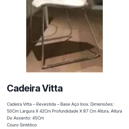
m
a
c
a
t
e
g
o
r
i
a
Cadeira Vitta
Cadeira Vitta – Revestida – Base Aço Inox. Dimensões:
50Cm Largura X 42Cm Profundidade X 87 Cm Altura. Altura
Do Assento: 45Cm
Couro Sintético