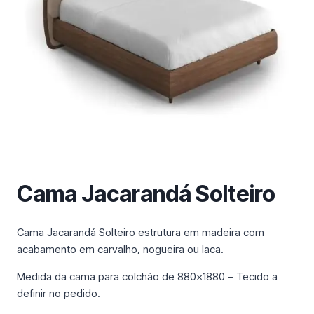
m
a
c
a
t
e
g
o
r
i
a
Cama Jacarandá Solteiro
Cama Jacarandá Solteiro estrutura em madeira com
acabamento em carvalho, nogueira ou laca.
Medida da cama para colchão de 880×1880 – Tecido a
definir no pedido.