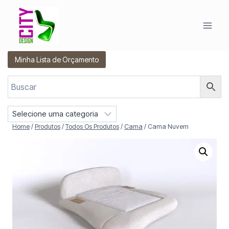
Pular
para
o
Conteúdo
Minha Lista de Orçamento
S
e
Home
/
Produtos
/
Todos Os Produtos
/
Cama
/
Cama Nuvem
l
e
c
i
o
n
e
u