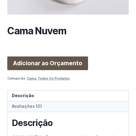
m
a
c
a
Cama Nuvem
t
e
g
o
r
Adicionar ao Orçamento
i
a
Categorias:
Cama
,
Todos Os Produtos
Descrição
Avaliações (0)
Descrição