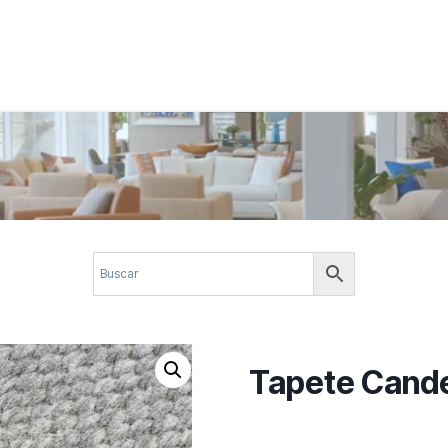
 corporativos com elegância, funcionalidade e personalidade. Expl
design.
Tapete Cand