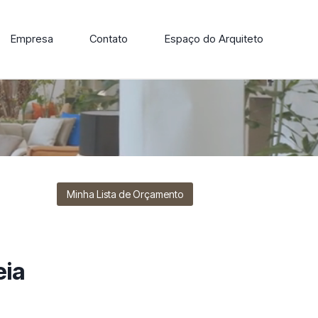
Empresa
Contato
Espaço do Arquiteto
ore nossa linha de cadeiras, poltronas, sofás e mesas de
Minha Lista de Orçamento
eia