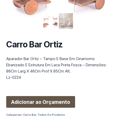
m
a
c
a
t
e
g
Carro Bar Ortiz
o
r
i
Aparador Bar Ortiz – Tampo E Base Em Cinamomo
a
Ebanizado E Estrutura Em Laca Preta Fosca – Dimensões:
86Cm Larg X 46Cm Prof X 85Cm Alt.
Lz-0224
Adicionar ao Orçamento
Categorias:
Carro Bar
,
Todos Os Produtos