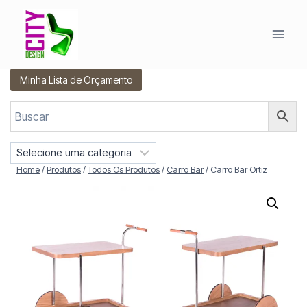
Pular
para
o
Conteúdo
Minha Lista de Orçamento
S
e
Home
/
Produtos
/
Todos Os Produtos
/
Carro Bar
/
Carro Bar Ortiz
l
e
c
i
o
n
e
u