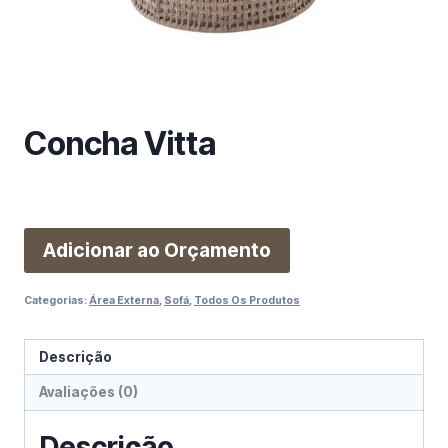
m
a
c
a
t
e
Concha Vitta
g
o
r
i
Adicionar ao Orçamento
a
Categorias:
Área Externa
,
Sofá
,
Todos Os Produtos
Descrição
Avaliações (0)
Descrição