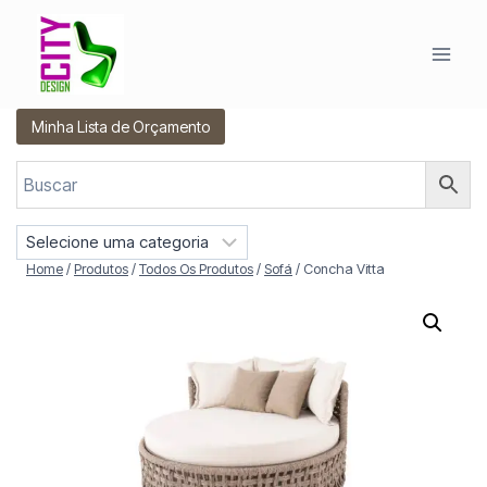
Pular
para
o
Conteúdo
Minha Lista de Orçamento
S
e
Home
/
Produtos
/
Todos Os Produtos
/
Sofá
/
Concha Vitta
l
e
c
i
o
n
e
u