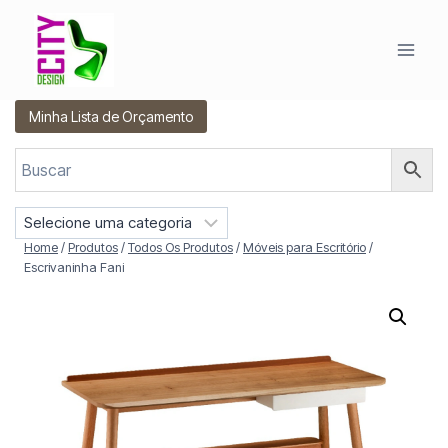
Pular
para
o
Conteúdo
Minha Lista de Orçamento
S
e
Home
/
Produtos
/
Todos Os Produtos
/
Móveis para Escritório
/
l
Escrivaninha Fani
e
c
i
o
n
e
u