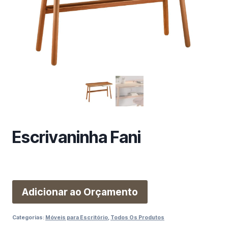
m
a
c
a
t
e
g
o
r
i
a
Escrivaninha Fani
Adicionar ao Orçamento
Categorias:
Móveis para Escritório
,
Todos Os Produtos